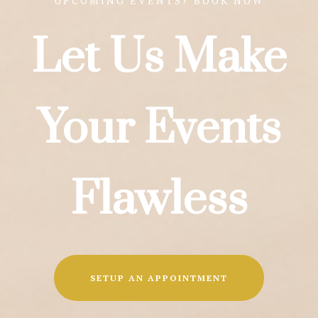
UPCOMING EVENTS? BOOK NOW
Let Us Make
Your Events
Flawless
SETUP AN APPOINTMENT