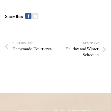
Share this:
Post
PREVIOUS POST
NEXT POST
navigation
Homemade ‘Tourtieres’
Holiday and Winter
Schedule