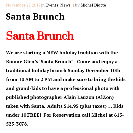
Categories
November 27, 2017
in
Events
,
News
by
Michel Diotte
Santa Brunch
Santa Brunch
We are starting a NEW holiday tradition with the
Bonnie Glen’s ‘Santa Brunch’.
Come and enjoy a
traditional holiday brunch Sunday December 10th
from 10 AM to 2 PM and make sure to bring the kids
and grand-kids to have a professional photo with
published photographer Alain Lauzon (AlZon)
taken with Santa. Adults $14.95 (plus taxes) … Kids
under 10 FREE!
For Reservation call Michel at 613-
525-3078.