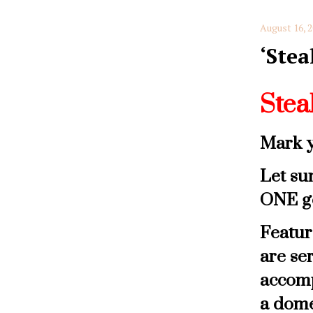
August 16, 
‘Stea
Stea
Mark y
Let su
ONE ge
Featuri
are se
accomp
a dome