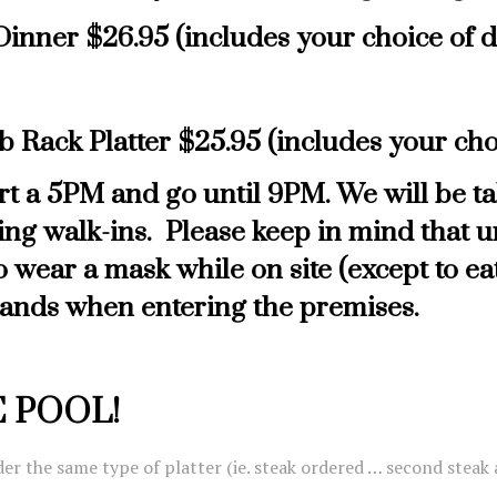
Dinner $26.95 (includes your choice of 
ib Rack Platter $25.95
(includes your cho
rt a 5PM and go until 9PM. We will be ta
ing walk-ins. Please keep in mind that un
o wear a mask while on site (except to eat
hands when entering the premises.
 POOL!
er the same type of platter (ie. steak ordered … second steak a