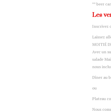
** beer ca
Les ve
Inscrivez 
Laissez al
MOITIÉ D
Avec un su
salade Mai
nous inclu
Dîner au b
ou
Plateau co
Nous comme