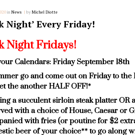
Categories
2020
in
News
by
Michel Diotte
k Night’ Every Friday!
k Night Fridays!
our Calendars: Friday September 18th
mmer go and come out on Friday to the 
t the another HALF OFF!*
ng a succulent sirloin steak platter OR a
rved with a choice of House, Caesar or G
anied with fries (or poutine for $2 extr
stic beer of your choice** to go along w