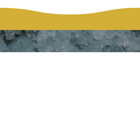
HOME
NEWS
‘STEAK NIGHT’ EVERY FRIDAY!