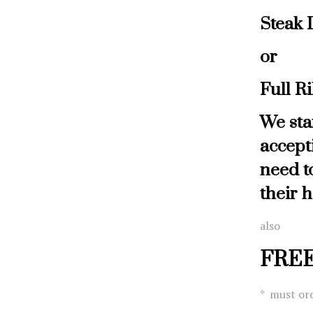
Steak 
or
Full R
We sta
accept
need t
their 
also
FREE
* must ord